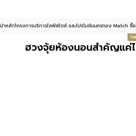
น้าหลัก
โครงการ
บริการ
ไลฟ์สไตล์ และโปรโมชัน
นครทอง Match ซื้อ
ไลฟ
ฮวงจุ้ยห้องนอนสำคัญแค่ไห