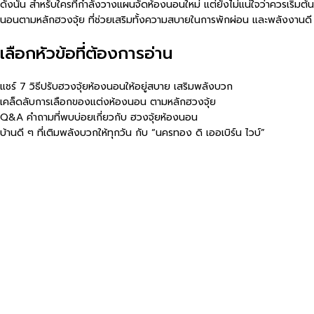
ดังนั้น สำหรับใครที่กำลังวางแผนจัดห้องนอนใหม่ แต่ยังไม่แน่ใจว่าควรเริ
นอนตามหลักฮวงจุ้ย ที่ช่วยเสริมทั้งความสบายในการพักผ่อน และพลังงานดี ๆ เพ
เลือกหัวข้อที่ต้องการอ่าน
แชร์ 7 วิธีปรับฮวงจุ้ยห้องนอนให้อยู่สบาย เสริมพลังบวก
เคล็ดลับการเลือกของแต่งห้องนอน ตามหลักฮวงจุ้ย
Q&A คำถามที่พบบ่อยเกี่ยวกับ ฮวงจุ้ยห้องนอน
บ้านดี ๆ ที่เติมพลังบวกให้ทุกวัน กับ “นครทอง ดิ เออเบิร์น ไวบ์”