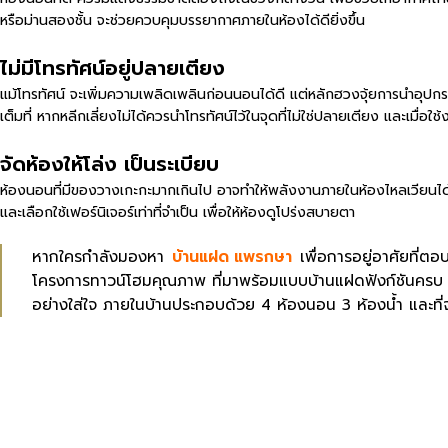
หรือม่านสองชั้น จะช่วยควบคุมบรรยากาศภายในห้องได้ดียิ่งขึ้น
ไม่มีโทรทัศน์อยู่ปลายเตียง
แม้โทรทัศน์ จะเพิ่มความเพลิดเพลินก่อนนอนได้ดี แต่หลักฮวงจุ้ยการนำอุป
เต็มที่ หากหลีกเลี่ยงไม่ได้ควรนำโทรทัศน์ไว้ในจุดที่ไม่ใช่ปลายเตียง และเมื่อใช้ง
จัดห้องให้โล่ง เป็นระเบียบ
ห้องนอนที่มีของวางเกะกะมากเกินไป อาจทำให้พลังงานภายในห้องไหลเวียนได้ไม
และเลือกใช้เฟอร์นิเจอร์เท่าที่จำเป็น เพื่อให้ห้องดูโปร่งสบายตา
หากใครกำลังมองหา
บ้านแฝด แพรกษา
เพื่อการอยู่อาศัยที่
โครงการทาวน์โฮมคุณภาพ ที่มาพร้อมแบบบ้านแฝดฟังก์ชันครบ ร
อย่างใส่ใจ ภายในบ้านประกอบด้วย 4 ห้องนอน 3 ห้องน้ำ และที่จอ