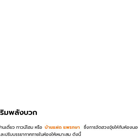
เสริมพลังบวก
้านเดี่ยว ทาวน์โฮม หรือ
บ้านแฝด แพรกษา
ซึ่งการจัดฮวงจุ้ยให้กับห้องนอน
 และปรับบรรยากาศภายในห้องให้เหมาะสม ดังนี้