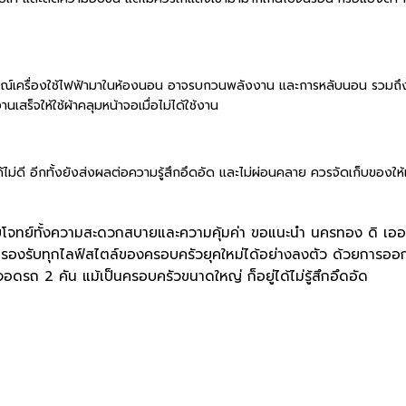
กรณ์เครื่องใช้ไฟฟ้ามาในห้องนอน อาจรบกวนพลังงาน และการหลับนอน รวมถึงท
านเสร็จให้ใช้ผ้าคลุมหน้าจอเมื่อไม่ได้ใช้งาน
่ดี อีกทั้งยังส่งผลต่อความรู้สึกอึดอัด และไม่ผ่อนคลาย ควรจัดเก็บของให้
ตอบโจทย์ทั้งความสะดวกสบายและความคุ้มค่า ขอแนะนำ นครทอง ดิ เออเบ
องรับทุกไลฟ์สไตล์ของครอบครัวยุคใหม่ได้อย่างลงตัว ด้วยการออกแ
ดรถ 2 คัน แม้เป็นครอบครัวขนาดใหญ่ ก็อยู่ได้ไม่รู้สึกอึดอัด