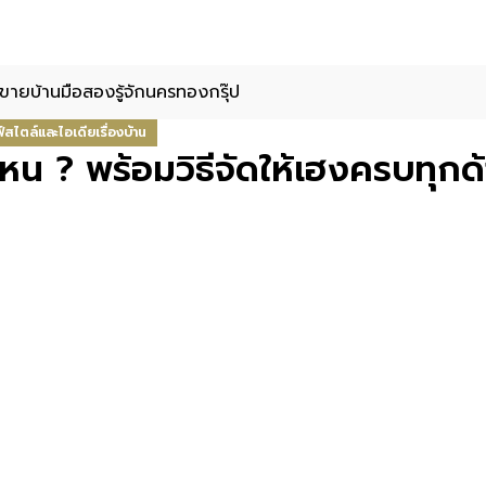
ขายบ้านมือสอง
รู้จักนครทองกรุ๊ป
์สไตล์และไอเดียเรื่องบ้าน
น ? พร้อมวิธีจัดให้เฮงครบทุกด