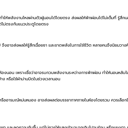
ทำให้พลังงานไหลผ่านตัวผู้นอนได้โดยตรง ส่งผลให้พักผ่อนได้ไม่เต็มที่ รู้สึก
 แต่ไม่ตรงกับแนวประตูโดยตรง
 จึงอาจส่งผลให้รู้สึกเฉื่อยชา และขาดพลังในการใช้ชีวิต หลายคนจึงนิยมวาง
้องนอน เพราะเชื่อว่าอาจรบกวนพลังงานระหว่างการพักผ่อน ทำให้นอนหลับไม่ลึ
าง หรือใช้ผ้าม่านปิดในช่วงเวลานอน
ว หรืออารมณ์หม่นหมอง อาจส่งผลต่อบรรยากาศภายในห้องโดยรวม ควรเลือกใช
ายเท และลดความอับชื้น แต่ไม่ควรให้แสงเข้ามามากเกินไปจนร้อน หรือแยงตา ก