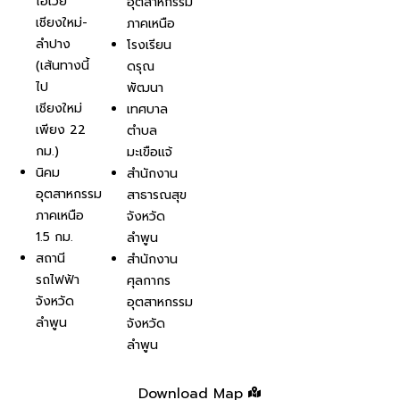
ไฮเวย์
อุตสาหกรรม
เชียงใหม่-
ภาคเหนือ
ลำปาง
โรงเรียน
(เส้นทางนี้
ดรุณ
ไป
พัฒนา
เชียงใหม่
เทศบาล
เพียง 22
ตำบล
กม.)
มะเขือแจ้
นิคม
สำนักงาน
อุตสาหกรรม
สาธารณสุข
ภาคเหนือ
จังหวัด
1.5 กม.
ลำพูน
สถานี
สำนักงาน
รถไฟฟ้า
ศุลกากร
จังหวัด
อุตสาหกรรม
ลำพูน
จังหวัด
ลำพูน
Download Map