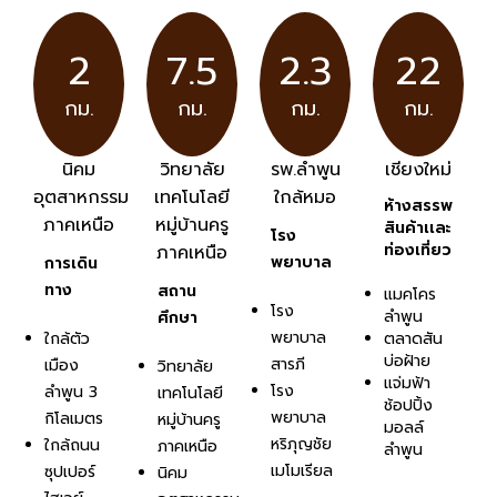
2
7.5
2.3
22
กม.
กม.
กม.
กม.
นิคม
วิทยาลัย
รพ.ลำพูน
เชียงใหม่
อุตสาหกรรม
เทคโนโลยี
ใกล้หมอ
ห้างสรรพ
ภาคเหนือ
หมู่บ้านครู
สินค้าเเละ
โรง
ท่องเที่ยว
ภาคเหนือ
พยาบาล
การเดิน
ทาง
สถาน
แมคโคร
โรง
ลำพูน
ศึกษา
พยาบาล
ใกล้ตัว
ตลาดสัน
บ่อฝ้าย
สารภี
เมือง
วิทยาลัย
แจ่มฟ้า
โรง
ลำพูน 3
เทคโนโลยี
ช้อปปิ้ง
พยาบาล
กิโลเมตร
หมู่บ้านครู
มอลล์
หริภุญชัย
ใกล้ถนน
ภาคเหนือ
ลำพูน
เมโมเรียล
ซุปเปอร์
นิคม