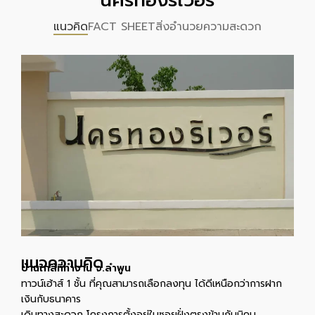
นครทองริเวอร์
แนวคิด
FACT SHEET
สิ่งอำนวยความสะดวก
เเนวความคิด
บ้านใกล้ที่ทำงาน จ.ลำพูน
ทาวน์เฮ้าส์ 1 ชั้น ที่คุณสามารถเลือกลงทุน ได้ดีเหนือกว่าการฝาก
เงินกับธนาคาร
เดินทางสะดวก โครงการตั้งอยู่ในซอยฝั่งตรงข้ามกับนิคม