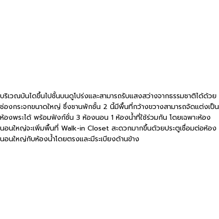
บริเวณบันไดขึ้นไปชั้นบนดูโปร่งและสามารถรับแสงสว่างจากธรรมชาติได้ด้วย
ช่องกระจกขนาดใหญ่ ซึ่งชานพักชั้น 2 นี้มีพื้นที่กว้างขวางสามารถจัดแต่งเป็น
ห้องพระได้ พร้อมฟังก์ชั่น 3 ห้องนอน 1 ห้องน้ำที่ใช้ร่วมกัน โดยเฉพาะห้อง
นอนใหญ่จะเพิ่มพื้นที่ Walk-in Closet สะดวกมากขึ้นด้วยประตูเชื่อมต่อห้อง
นอนใหญ่กับห้องน้ำโดยตรงและมีระเบียงด้านข้าง