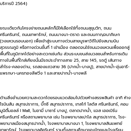
บริการปี 2564)
ขณะเดียวกันโครงข่ายถนนหลักก็มีให้เลือกใช้ทั้งถนนสุขุมวิท, ถนน
ศรีนครินทร์, ถนนเทพารักษ์, ถนนบางนา-ตราด และถนนกาญจนาภิเษก
(วงแหวนรอบนอก) เพื่อเข้าสู่ระบบทางด่วนสายบูรพาวิถีไปยังสนามบิน
สุวรรณภูมิ หรือทางด่วนขั้นที่ 1 เข้าเมือง ตลอดจนใช้ถนนวงแหวนเพื่อออกสู่
พื้นที่ในภูมิภาคได้อย่างสะดวกเช่นกัน ส่วนระบบขนส่งมวลชนสำหรับการเดิน
ทางในพื้นที่ใกล้เคียงนั้นมีรถประจำทางสาย 25, สาย 145, รถตู้ เส้นทาง
สำโรง-คลองด่าน, รถสองแถวสาย 36 (ปากน้ำ-บางปู), สายปากน้ำ-อุ่นอารี-
แพรกษา-นครทองลีฟวิ่ง 1 และสายปากน้ำ-บางพลี
ด้านสิ่งอำนวยความสะดวกโดยรอบแวดล้อมไปด้วยห้างสรรพสินค้า อาทิ ห้าง
โรบินสัน สมุทรปราการ, บิ๊กซี สมุทรปราการ, เทสโก้ โลตัส ศรีนครินทร์, คอม
มูนิตี้มอลล์ I Mall, ไมอามี่ บาซาร์ บางปู, ตลาดปากน้ำ, แจส เออเบิร์น
ศรีนครินทร์ หรือสถานพยาบาล เช่น โรงพยาบาลเปาโล สมุทรปราการ, โรง-
พยาบาลเมืองสมุทรปากน้ำ, โรงพยาบาลบางนา 1, โรงพยาบาลสินแพทย์
เทพารักษ์, โรงพยาบาลศิครินทร์ รวมทั้งสถานศึกษาของไทยและโรงเรียน