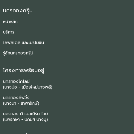
นครทองกรุ๊ป
หน้าหลัก
บริการ
ไลฟ์สไตล์ และโปรโมชั่น
รู้จักนครทองกรุ๊ป
โครงการพร้อมอยู่
นครทองโคโลนี่
(บางบ่อ - เมืองใหม่บางพลี)
นครทองลีฟวิ่ง
(บางนา - เทพารักษ์)
นครทอง ดิ เออเบิร์น ไวบ์
(แพรกษา - นิคมฯ บางปู)