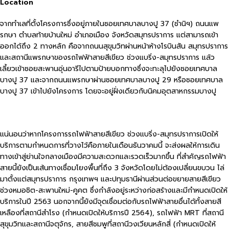
Location
จากทำเลที่ตั้งโครงการซึ่งอยู่ภายในซอยเทศบาลบางปู 37 (ชำนิฯ) ถนนแพ
รกษา ตำบลท้ายบ้านใหม่ อำเภอเมือง จังหวัดสมุทรปราการ แต่สามารถเข้า
ออกได้ถึง 2 ทางหลัก คือจากถนนสุขุมวิทผ่านหน้าห้างโรบินสัน สมุทรปราการ
และสถานีแพรกษาของรถไฟฟ้าสายสีเขียว ช่วงแบริ่ง-สมุทรปราการ แล้ว
เลี้ยวเข้าซอยสะพานอุ่นอารีไปตามป้ายบอกทางซึ่งจะทะลุไปยังซอยเทศบาล
บางปู 37 และจากถนนแพรกษาผ่านซอยเทศบาลบางปู 29 หรือซอยเทศบาล
บางปู 37 เข้าไปยังโครงการ โดยจะอยู่ฝั่งเดียวกับนิคมอุตสาหกรรมบางปู
แน่นอนว่าหากโครงการรถไฟฟ้าสายสีเขียว ช่วงแบริ่ง-สมุทรปราการเปิดให้
บริการตามกำหนดการที่วางไว้คือภายในเดือนธันวาคมนี้ จะส่งผลให้การเดิน
ทางเข้าสู่ย่านใจกลางเมืองมีความสะดวกและรวดเร็วมากขึ้น ที่สำคัญรถไฟฟ้า
สายนี้ยังเป็นเส้นทางเชื่อมโยงพื้นที่ถึง 3 จังหวัดโดยไม่ต้องเปลี่ยนขบวน ไล่
มาตั้งแต่สมุทรปราการ กรุงเทพฯ และปทุมธานีผ่านส่วนต่อขยายสายสีเขียว
ช่วงหมอชิต-สะพานใหม่-คูคต ซึ่งกำลังอยู่ระหว่างก่อสร้างและมีกำหนดเปิดให้
บริการในปี 2563 นอกจากนี้ยังมีจุดเชื่อมต่อกับรถไฟฟ้าสายอื่นได้ทั้งสายสี
เหลืองที่สถานีสำโรง (กำหนดเปิดให้บริการปี 2564), รถไฟฟ้า MRT ที่สถานี
สุขุมวิทและสถานีจตุจักร, สายสีชมพูที่สถานีวงเวียนหลักสี่ (กำหนดเปิดให้