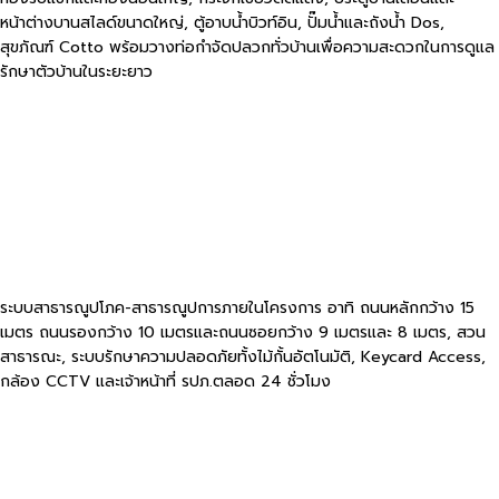
หน้าต่างบานสไลด์ขนาดใหญ่, ตู้อาบน้ำบิวท์อิน, ปั๊มน้ำและถังน้ำ Dos,
สุขภัณฑ์ Cotto พร้อมวางท่อกำจัดปลวกทั่วบ้านเพื่อความสะดวกในการดูแล
รักษาตัวบ้านในระยะยาว
ระบบสาธารณูปโภค-สาธารณูปการภายในโครงการ อาทิ ถนนหลักกว้าง 15
เมตร ถนนรองกว้าง 10 เมตรและถนนซอยกว้าง 9 เมตรและ 8 เมตร, สวน
สาธารณะ, ระบบรักษาความปลอดภัยทั้งไม้กั้นอัตโนมัติ, Keycard Access,
กล้อง CCTV และเจ้าหน้าที่ รปภ.ตลอด 24 ชั่วโมง