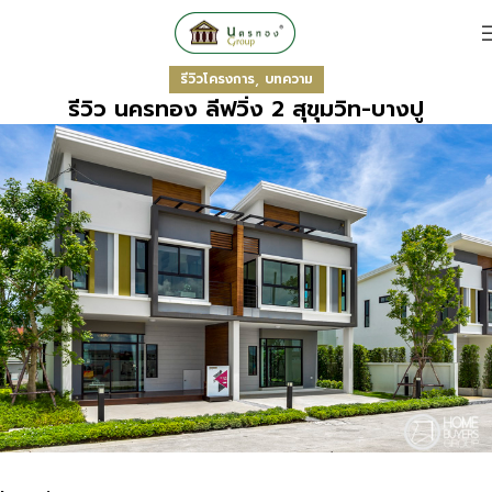
,
รีวิวโครงการ
บทความ
รีวิว นครทอง ลีฟวิ่ง 2 สุขุมวิท-บางปู