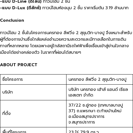
-แบบ D-Line (ดีไลน์)
ทาวน์โฮม 2 ชั้น
-แบบ D-Lux (ดีลักซ์)
ทาวน์โฮมห้องมุม 2 ชั้น ราคาเริ่มต้น 3.19 ล้านบาท
Conclusion
ทาวน์โฮม 2 ชั้นในโครงการนครทอง ลีฟวิ่ง 2 สุขุมวิท-บางปู จึงเหมาะสำหรับ
ผู้ที่ต้องการบ้านซึ่งใกล้แหล่งอำนวยความสะดวกและมีทางเลือกในการเดิน
ทางที่หลากหลาย โดยเฉพาะอยู่ใกล้สถานีรถไฟฟ้าเพื่อเชื่อมเข้าสู่ย่านใจกลาง
เมืองได้อย่างคล่องตัว ในราคาที่ผ่อนได้สบายๆ
ABOUT PROJECT
ชื่อโครงการ
นครทอง ลีฟวิ่ง 2 สุขุมวิท-บางปู
บริษัท นครทอง เฮ้าส์ แอนด์ เรียล
บริษัท
เอสเตท จำกัด
37/22 ซ.อู่ทอง (เทศบาลบางปู
37) ถ.แพรกษา ต.ท้ายบ้านใหม่
ที่ตั้ง
อ.เมืองสมุทรปราการ
จ.สมุทรปราการ
พื้นที่โครงการ
23 ไร่ 79.9 ตร.ว.