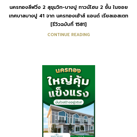
นครทองลีฟวิ่ง 2 สุขุมวิท-บางปู ทาวน์โฮม 2 ชั้น ในซอย
เทศบาลบางปู 41 จาก นครทองเฮ้าส์ แอนด์ เรียลเอสเตท
[รีวิวฉบับที่ 1581]
CONTINUE READING