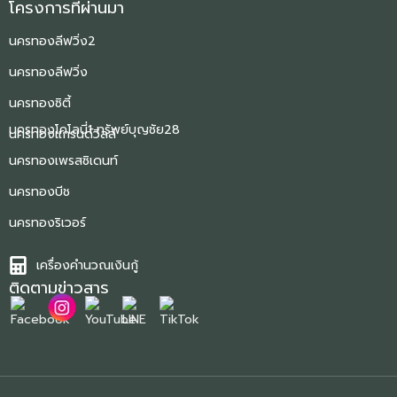
โครงการที่ผ่านมา
นครทองลีฟวิ่ง2
นครทองลีฟวิ่ง
นครทองซิตี้
นครทองโคโลนี่1 ทรัพย์บุญชัย28
นครทองแกรนด์วิลล์
นครทองเพรสซิเดนท์
นครทองบีช
นครทองริเวอร์
เครื่องคำนวณเงินกู้
ติดตามข่าวสาร