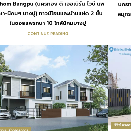
hom Bangpu (นครทอง ดิ เออเบิร์น ไวบ์ แพ
นครทอ
ษา-นิคมฯ บางปู) ทาวน์โฮมและบ้านแฝด 2 ชั้น
สมุทร
ในซอยแพรกษา 10 ใกล้นิคมบางปู
CONTINUE READING
รีวิวโครงก
,
วาม
รีวิวโครงการ