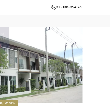
02-388-0548-9
,
าร
บทความ