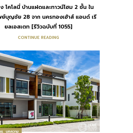
 โคโลนี่ บ้านแฝดและทาวน์โฮม 2 ชั้น ใน
ย์บุญชัย 28 จาก นครทองเฮ้าส์ แอนด์ เรี
ยลเอสเตท [รีวิวฉบับที่ 1055]
CONTINUE READING
,
าร
บทความ