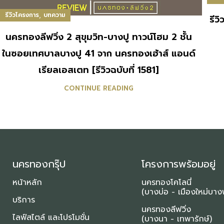
,
รีวิวโครงการ
บทความ
รีว
นครทองลีฟวิ่ง 2 สุขุมวิท-บางปู ทาวน์โฮม 2 ชั้น
ในซอยเทศบาลบางปู 41 จาก นครทองเฮ้าส์ แอนด์
เรียลเอสเตท [รีวิวฉบับที่ 1581]
CONTINUE READING
นครทองกรุ๊ป
โครงการพร้อมอยู่
หน้าหลัก
นครทองโคโลนี่
(บางบ่อ - เมืองใหม่บาง
บริการ
นครทองลีฟวิ่ง
ไลฟ์สไตล์ และโปรโมชั่น
(บางนา - เทพารักษ์)