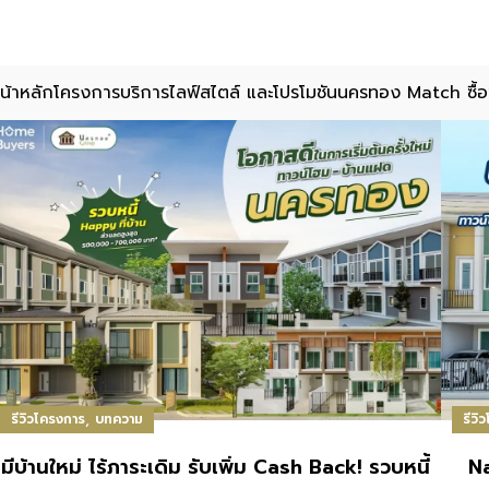
น้าหลัก
โครงการ
บริการ
ไลฟ์สไตล์ และโปรโมชัน
นครทอง Match ซื้อ
,
รีวิวโครงการ
บทความ
รีวิ
มีบ้านใหม่ ไร้ภาระเดิม รับเพิ่ม Cash Back! รวบหนี้
N