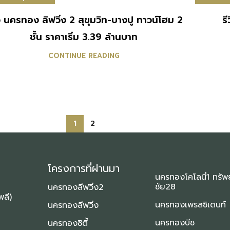
ิว นครทอง ลิฟวิ่ง 2 สุขุมวิท-บางปู ทาวน์โฮม 2
ร
ชั้น ราคาเริ่ม 3.39 ล้านบาท
CONTINUE READING
1
2
โครงการที่ผ่านมา
นครทองโคโลนี่1 ทรัพ
ชัย28
นครทองลีฟวิ่ง2
พลี)
นครทองเพรสซิเดนท์
นครทองลีฟวิ่ง
นครทองบีช
นครทองซิตี้