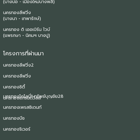
(บางบ่อ - เมืองใหม่บางพลี)
นครทองลีฟวิ่ง
(บางนา - เทพารักษ์)
นครทอง ดิ เออเบิร์น ไวบ์
(แพรกษา - นิคมฯ บางปู)
โครงการที่ผ่านมา
นครทองลีฟวิ่ง2
นครทองลีฟวิ่ง
นครทองซิตี้
นครทองโคโลนี่1 ทรัพย์บุญชัย28
นครทองแกรนด์วิลล์
นครทองเพรสซิเดนท์
นครทองบีช
นครทองริเวอร์