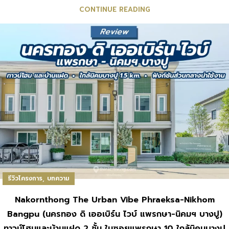
CONTINUE READING
,
รีวิวโครงการ
บทความ
Nakornthong The Urban Vibe Phraeksa-Nikhom
Bangpu (นครทอง ดิ เออเบิร์น ไวบ์ แพรกษา-นิคมฯ บางปู)
ทาวน์โฮมและบ้านแฝด 2 ชั้น ในซอยแพรกษา 10 ใกล้นิคมบางปู