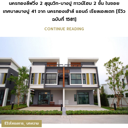
นครทองลีฟวิ่ง 2 สุขุมวิท-บางปู ทาวน์โฮม 2 ชั้น ในซอย
เทศบาลบางปู 41 จาก นครทองเฮ้าส์ แอนด์ เรียลเอสเตท [รีวิว
ฉบับที่ 1581]
CONTINUE READING
,
รีวิวโครงการ
บทความ