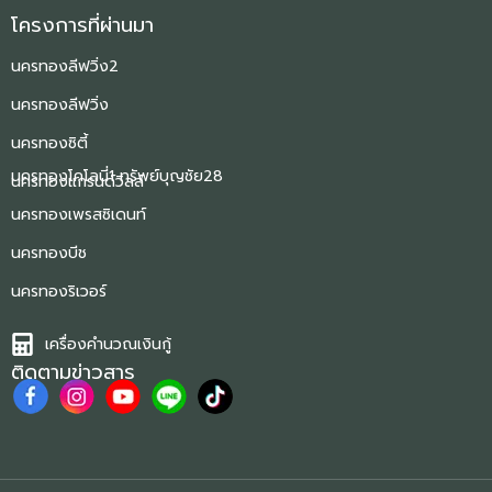
โครงการที่ผ่านมา
นครทองลีฟวิ่ง2
นครทองลีฟวิ่ง
นครทองซิตี้
นครทองโคโลนี่1 ทรัพย์บุญชัย28
นครทองแกรนด์วิลล์
นครทองเพรสซิเดนท์
นครทองบีช
นครทองริเวอร์
เครื่องคำนวณเงินกู้
ติดตามข่าวสาร