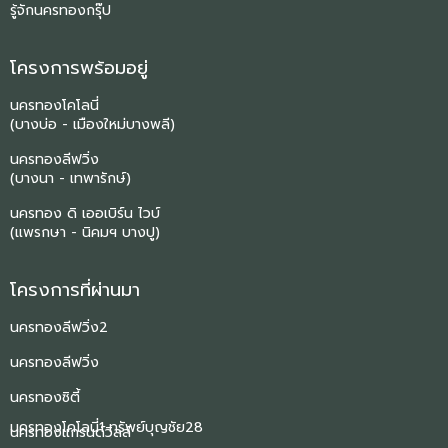
รู้จักนครทองกรุ๊ป
โครงการพร้อมอยู่
นครทองโคโลนี่
(บางบ่อ - เมืองใหม่บางพลี)
นครทองลีฟวิ่ง
(บางนา - เทพารักษ์)
นครทอง ดิ เออเบิร์น ไวบ์
(แพรกษา - นิคมฯ บางปู)
โครงการที่ผ่านมา
นครทองลีฟวิ่ง2
นครทองลีฟวิ่ง
นครทองซิตี้
นครทองโคโลนี่1 ทรัพย์บุญชัย28
นครทองแกรนด์วิลล์