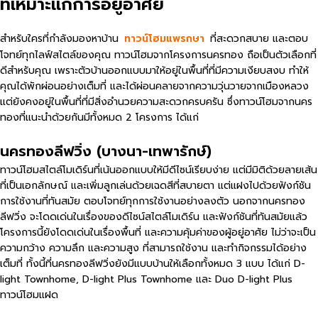
ที่เหมาะแก่การอยู่อาศัย
สำหรับใครที่กำลังมองหาบ้าน
ทาวน์โฮมแพรกษา
ที่สะดวกสบาย และตอบ
โจทย์ทุกไลฟ์สไตล์ของคุณ ทาวน์โฮมจากโครงการนครทอง ถือเป็นตัวเลือกที่
ดีสำหรับคุณ เพราะตัวบ้านออกแบบมาให้อยู่ในพื้นที่ที่มีความเงียบสงบ ทำให้
คุณได้พักผ่อนอย่างเต็มที่ และได้ผ่อนคลายจากความวุ่นวายจากเมืองหลวง
แต่ยังคงอยู่ในพื้นที่ที่มีสิ่งอำนวยความสะดวกครบครัน ซึ่งทาวน์โฮมจากนคร
ทองที่แนะนำด้วยกันมีทั้งหมด 2 โครงการ ได้แก่
นครทองลีฟวิ่ง (บางนา-เทพารักษ์)
ทาวน์โฮมสไตล์โมเดิร์นที่เน้นออกแบบให้มีดีไซน์เรียบง่าย แต่มีมิติด้วยลายเส้น
ที่เป็นเอกลักษณ์ และเพิ่มลูกเล่นด้วยเฉดสีที่สบายตา แต่แฝงไปด้วยฟังก์ชัน
การใช้งานที่ทันสมัย ตอบโจทย์ทุกการใช้งานอย่างลงตัว นอกจากนครทอง
ลีฟวิ่ง จะโดดเด่นในเรื่องของดีไซน์สไตล์โมเดิร์น และฟังก์ชันที่ทันสมัยแล้ว
โครงการนี้ยังโดดเด่นในเรื่องพื้นที่ และความคุ้มค่าของผู้อยู่อาศัย ไม่ว่าจะเป็น
ความกว้าง ความลึก และความสูง ที่สามารถใช้งาน และทำกิจกรรมได้อย่าง
เต็มที่ ทั้งนี้ที่นครทองลีฟวิ่งยังมีแบบบ้านให้เลือกทั้งหมด 3 แบบ ได้แก่ D-
light Townhome, D-light Plus Townhome และ Duo D-light Plus
ทาวน์โฮมแฝด