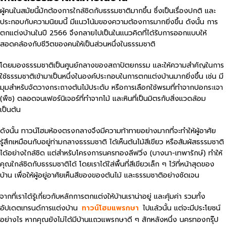
ผู้คนในสมัยนี้มักต้องการใกล้ชิดกับธรรมชาติมากขึ้น ซึ่งเป็นเรื่องปกติ และ
ประกอบกับความนิยมนี้ มีแนวโน้มของความต้องการมากยิ่งขึ้น ดังนั้น การ
ตกแต่งบ้านในปี 2566 จึงกลายไปเป็นในแนวคิดที่ได้รับการออกแบบให้
สอดคล้องกับชีวิตของคนให้เป็นส่วนหนึ่งในธรรมชาติ
โดยมองธรรมชาติเป็นศูนย์กลางของสถาปัตยกรรม และให้ความสำคัญในการ
ใช้ธรรมชาติเข้ามาเป็นหนึ่งในองค์ประกอบในการตกแต่งบ้านมากยิ่งขึ้น เช่น มี
มุมสำหรับจัดวางกระถางต้นไม้ประดับ หรือการเลือกใช้พรมที่ทำจากปอกระเจา
(พืช) ตลอดจนเฟอร์นิเจอร์ที่ทำจากไม้ และหินที่เป็นมิตรกับสิ่งแวดล้อม
เป็นต้น
ดังนั้น ทาวน์โฮมห้องตรงกลางจึงมีความท้าทายอย่างมากที่จะทำให้ผู้อาศัย
รู้สึกเหมือนกับอยู่ท่ามกลางธรรมชาติ ได้เห็นต้นไม้สีเขียว หรือสัมผัสธรรมชาติ
ได้อย่างใกล้ชิด แต่สำหรับโครงการนครทองลีฟวิ่ง (บางนา-เทพารักษ์) ทำให้
คุณใกล้ชิดกับธรรมชาติได้ โดยเราได้ใส่พื้นที่สีเขียวเล็ก ๆ ไว้ที่หน้าสุดของ
บ้าน เพื่อให้ผู้อยู่อาศัยเห็นสีของของต้นไม้ และธรรมชาติอย่างชัดเจน
จากที่เราได้รู้เกี่ยวกับหลักการตกแต่งให้บ้านเราน่าอยู่ และคุ้มค่า รวมทั้ง
อัปเดตเทรนด์การแต่งบ้าน
ทาวน์โฮมแพรกษา
ไปแล้วนั้น แต่จะมีประโยชน์
อย่างไร หากคุณยังไม่ได้มีบ้านแถวแพรกษาดี ๆ สักหลังหนึ่ง นครทองกรุ๊ป